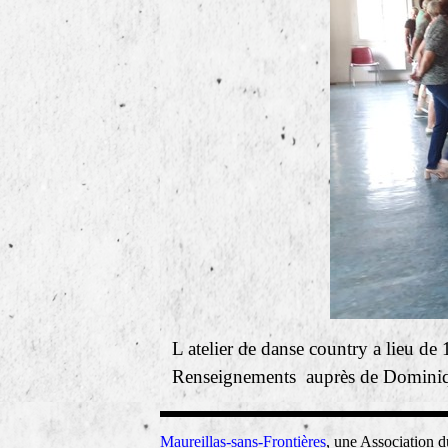
L
atelier de danse country a lieu de 
Renseignements auprès de Dominiq
Maureillas-sans-Frontiè
res
, une Association d