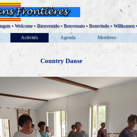
nguts • Welcome • Bienvenido • Benvenuto • Bemvindo • Willkomen •
Sauter le menu
Activités
Agenda
Membres
▼
▼
▼
Country Danse