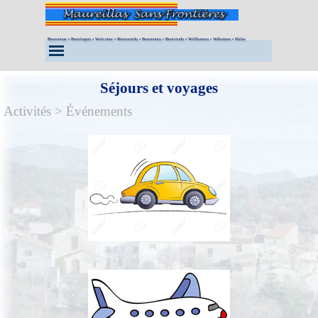
Aller au contenu
Bienvenue • Benvinguts • Welcome • Bienvenido • Benvenuto • Bemvindo • Willkomen • Velkomen • Fáilte
Sauter le menu
Séjours et voyages
Activités > Événements